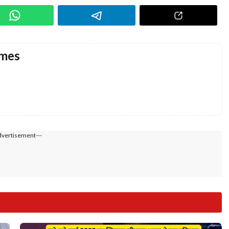
imes
dvertisement---