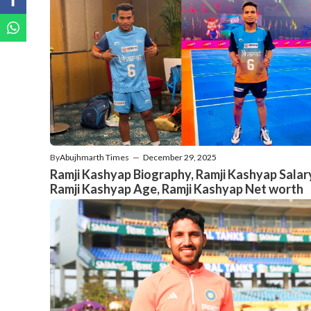
By
Abujhmarth Times
—
December 29, 2025
Ramji Kashyap Biography, Ramji Kashyap Salar
Ramji Kashyap Age, Ramji Kashyap Net worth