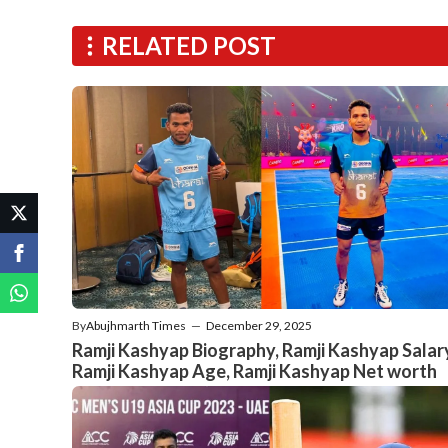
RELATED POST
By
Abujhmarth Times
—
December 29, 2025
Ramji Kashyap Biography, Ramji Kashyap Salar
Ramji Kashyap Age, Ramji Kashyap Net worth