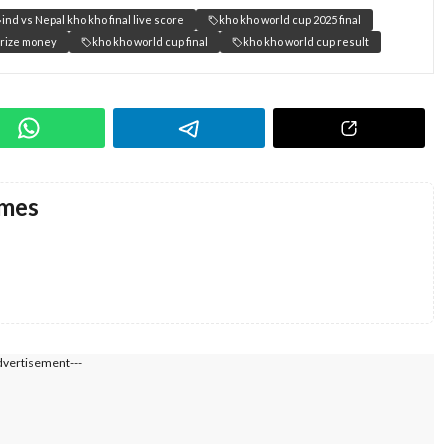
ind vs Nepal kho kho final live score
kho kho world cup 2025 final
prize money
kho kho world cup final
kho kho world cup result
imes
dvertisement---