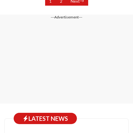
1
2
Next
---Advertisement---
LATEST NEWS