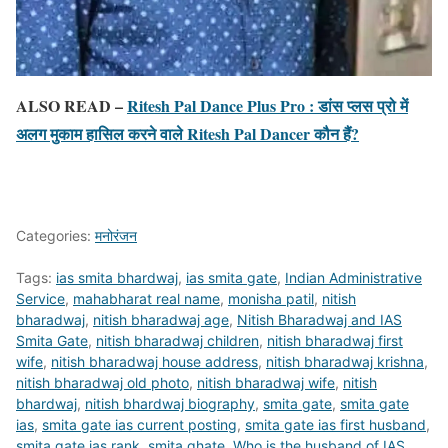
ALSO READ –
Ritesh Pal Dance Plus Pro : डांस प्लस प्रो में
अलग मुकाम हासिल करने वाले Ritesh Pal Dancer कौन हैं?
Categories:
मनोरंजन
Tags:
ias smita bhardwaj
,
ias smita gate
,
Indian Administrative
Service
,
mahabharat real name
,
monisha patil
,
nitish
bharadwaj
,
nitish bharadwaj age
,
Nitish Bharadwaj and IAS
Smita Gate
,
nitish bharadwaj children
,
nitish bharadwaj first
wife
,
nitish bharadwaj house address
,
nitish bharadwaj krishna
,
nitish bharadwaj old photo
,
nitish bharadwaj wife
,
nitish
bhardwaj
,
nitish bhardwaj biography
,
smita gate
,
smita gate
ias
,
smita gate ias current posting
,
smita gate ias first husband
,
smita gate ias rank
,
smita ghate
,
Who is the husband of IAS