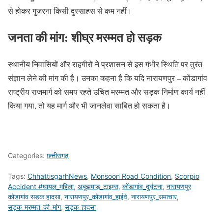
से होकर गुजरना किसी दुस्साहस से कम नहीं।
जनता की मांग: शीघ्र मरम्मत हो सड़क
स्थानीय निवासियों और राहगीरों ने प्रशासन से इस गंभीर स्थिति पर तुरंत
संज्ञान लेने की मांग की है। उनका कहना है कि यदि नारायणपुर – कोंडागांव
राष्ट्रीय राजमार्ग को समय रहते उचित मरम्मत और सड़क निर्माण कार्य नहीं
किया गया, तो यह मार्ग और भी जानलेवा साबित हो सकता है।
Categories:
छत्तीसगढ़
Tags:
ChhattisgarhNews
,
Monsoon Road Condition
,
Scorpio
Accident #घायल_महिला
,
अबूझमाड़_टाइम्स
,
कोंडागांव_दुर्घटना
,
नारायणपुर
कोंडागांव सड़क हादसा
,
नारायणपुर_कोंडागांव_हाईवे
,
नारायणपुर_समाचार
,
सड़क_मरम्मत_की_मांग
,
सड़क_हादसा