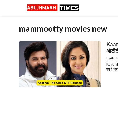
Skip
to
content
mammootty movies new
Kaat
ओटीटी
By
Abuj
Kaathal-
की है और 