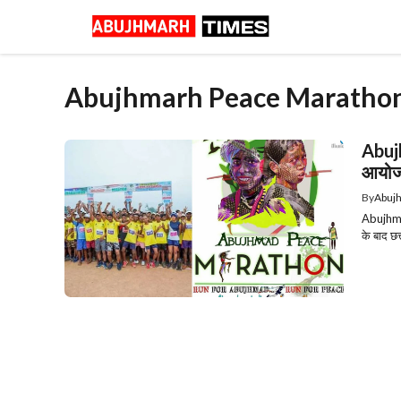
Skip
to
content
Abujhmarh Peace Maratho
Abuj
आयोज
By
Abuj
Abujhma
के बाद 